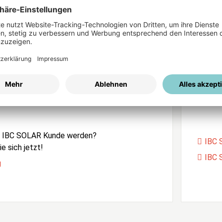
ices
Passwort vergessen?
istrierung
Unser
e IBC SOLAR Kunde werden?
IBC 
e sich jetzt!
IBC 
g