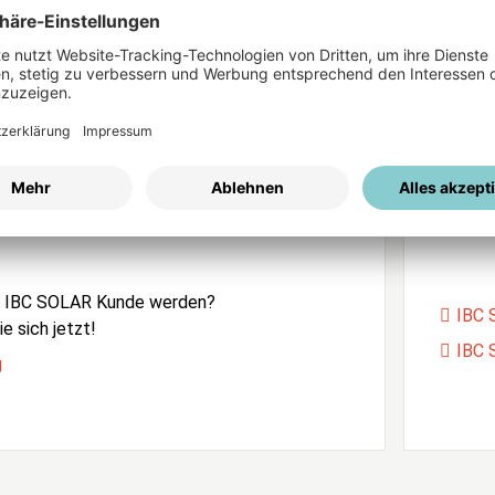
ices
Passwort vergessen?
istrierung
Unser
e IBC SOLAR Kunde werden?
IBC 
e sich jetzt!
IBC 
g