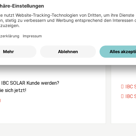
ices
Passwort vergessen?
istrierung
Unser
e IBC SOLAR Kunde werden?
IBC 
e sich jetzt!
IBC 
g