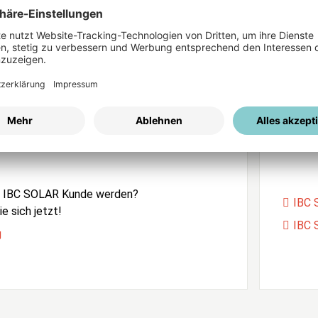
ices
Passwort vergessen?
istrierung
Unser
e IBC SOLAR Kunde werden?
IBC 
e sich jetzt!
IBC 
g