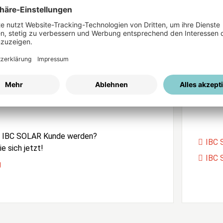
ices
Passwort vergessen?
istrierung
Unser
e IBC SOLAR Kunde werden?
IBC 
e sich jetzt!
IBC 
g