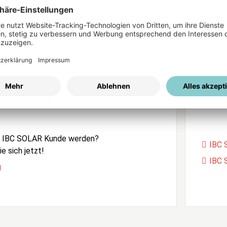
ices
Passwort vergessen?
istrierung
Unser
e IBC SOLAR Kunde werden?
IBC 
e sich jetzt!
IBC 
g