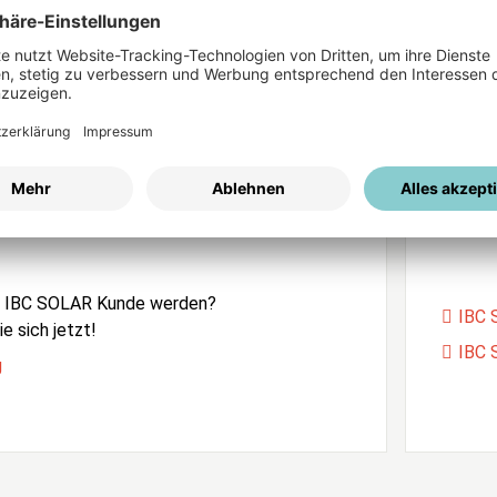
ices
Passwort vergessen?
istrierung
Unser
e IBC SOLAR Kunde werden?
IBC 
e sich jetzt!
IBC 
g