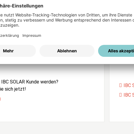
ices
Passwort vergessen?
istrierung
Unser
e IBC SOLAR Kunde werden?
IBC 
e sich jetzt!
IBC 
g