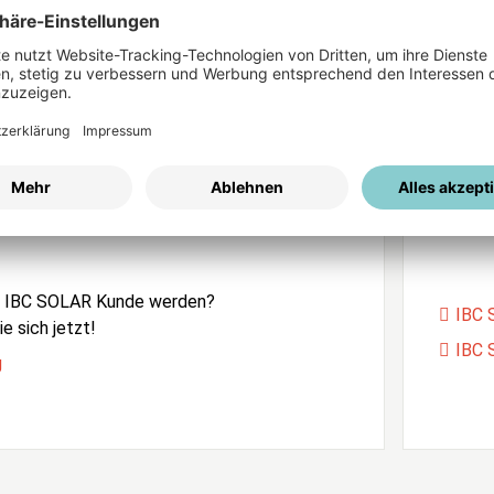
ices
Passwort vergessen?
istrierung
Unser
e IBC SOLAR Kunde werden?
IBC 
e sich jetzt!
IBC 
g