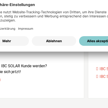
ices
Passwort vergessen?
istrierung
Unser
e IBC SOLAR Kunde werden?
IBC 
e sich jetzt!
IBC 
g