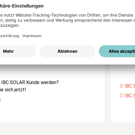
ices
Passwort vergessen?
istrierung
Unser
e IBC SOLAR Kunde werden?
IBC 
e sich jetzt!
IBC 
g