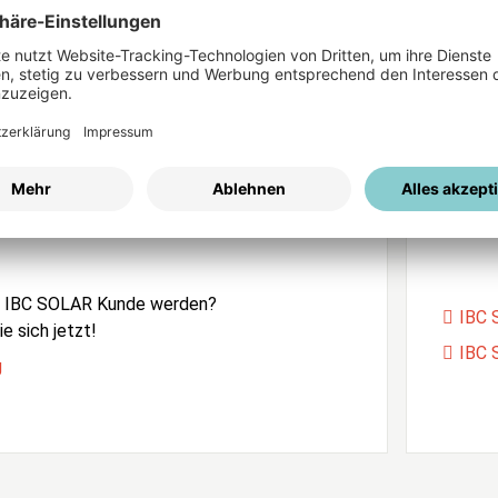
ices
Passwort vergessen?
istrierung
Unser
e IBC SOLAR Kunde werden?
IBC 
e sich jetzt!
IBC 
g