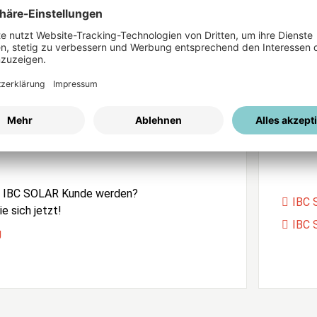
ices
Passwort vergessen?
istrierung
Unser
e IBC SOLAR Kunde werden?
IBC 
e sich jetzt!
IBC 
g