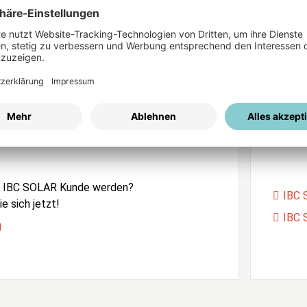
ices
Passwort vergessen?
istrierung
Unser
e IBC SOLAR Kunde werden?
IBC 
e sich jetzt!
IBC 
g