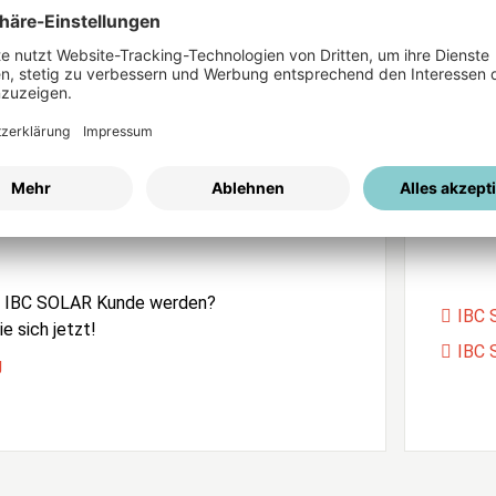
ices
Passwort vergessen?
istrierung
Unser
e IBC SOLAR Kunde werden?
IBC 
e sich jetzt!
IBC 
g