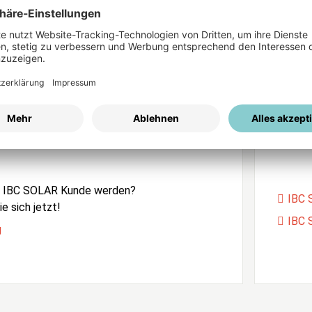
ices
Passwort vergessen?
istrierung
Unser
e IBC SOLAR Kunde werden?
IBC 
e sich jetzt!
IBC 
g