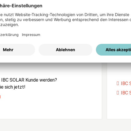
ices
Passwort vergessen?
istrierung
Unser
e IBC SOLAR Kunde werden?
IBC 
e sich jetzt!
IBC 
g