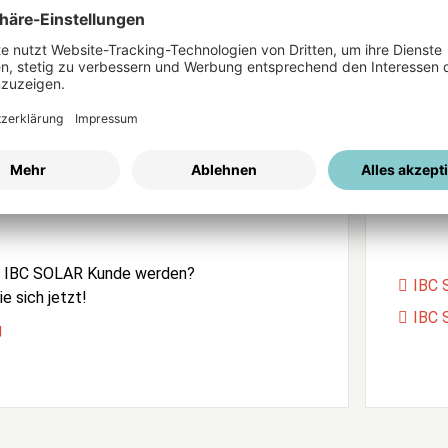
ices
Passwort vergessen?
istrierung
Unser
e IBC SOLAR Kunde werden?
IBC 
e sich jetzt!
IBC 
g