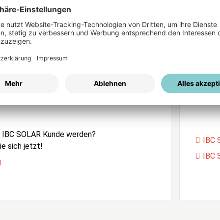
ices
Passwort vergessen?
istrierung
Unser
e IBC SOLAR Kunde werden?
IBC 
e sich jetzt!
IBC 
g