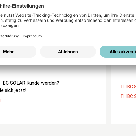
ices
Passwort vergessen?
istrierung
Unser
e IBC SOLAR Kunde werden?
IBC 
e sich jetzt!
IBC 
g