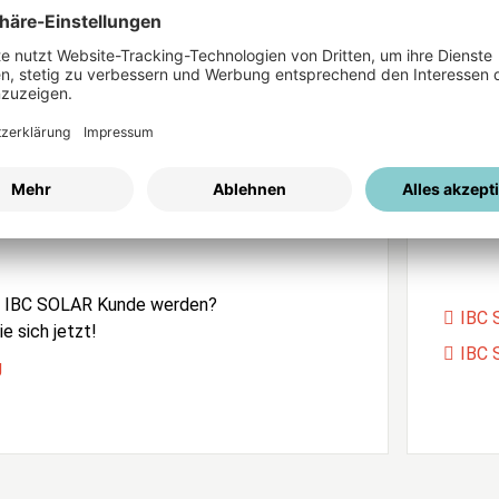
ices
Passwort vergessen?
istrierung
Unser
e IBC SOLAR Kunde werden?
IBC 
e sich jetzt!
IBC 
g