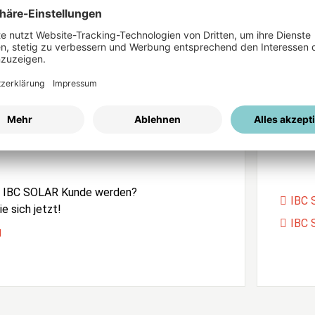
ices
Passwort vergessen?
istrierung
Unser
e IBC SOLAR Kunde werden?
IBC 
e sich jetzt!
IBC 
g