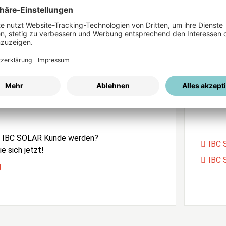
ices
Passwort vergessen?
istrierung
Unser
e IBC SOLAR Kunde werden?
IBC 
e sich jetzt!
IBC 
g