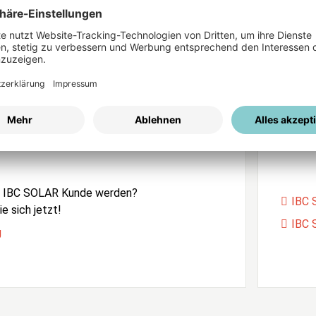
ices
Passwort vergessen?
istrierung
Unser
e IBC SOLAR Kunde werden?
IBC 
e sich jetzt!
IBC 
g