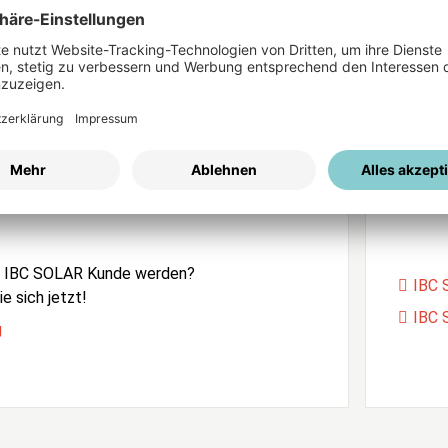
ices
Passwort vergessen?
istrierung
Unser
e IBC SOLAR Kunde werden?
IBC 
e sich jetzt!
IBC 
g