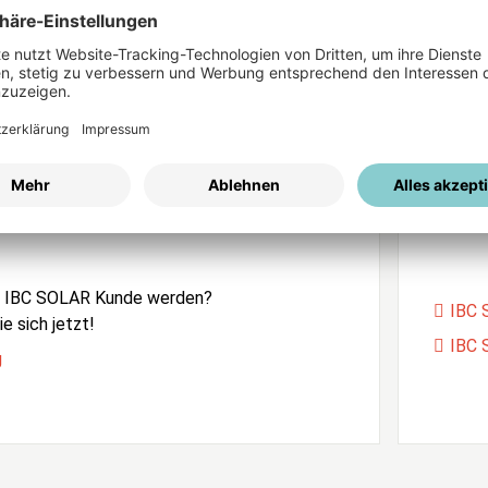
ices
Passwort vergessen?
istrierung
Unser
e IBC SOLAR Kunde werden?
IBC 
e sich jetzt!
IBC 
g