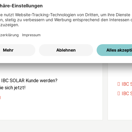
ices
Passwort vergessen?
istrierung
Unser
e IBC SOLAR Kunde werden?
IBC 
e sich jetzt!
IBC 
g