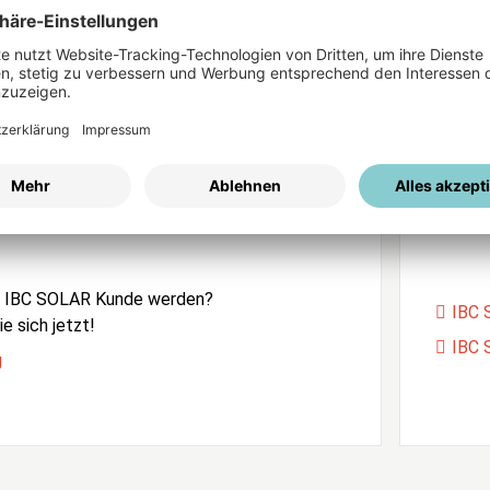
ices
Passwort vergessen?
istrierung
Unser
e IBC SOLAR Kunde werden?
IBC 
e sich jetzt!
IBC 
g