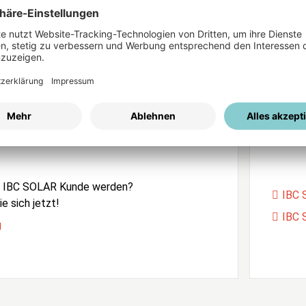
ices
Passwort vergessen?
istrierung
Unser
e IBC SOLAR Kunde werden?
IBC 
e sich jetzt!
IBC 
g